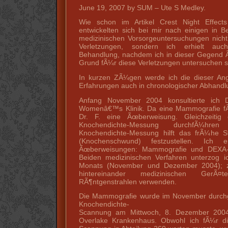
June 19, 2007 by SUM – Ute S Medley.
Wie schon im Artikel Crest Night Effect
entwickelten sich bei mir nach einigen in 
medizinischen Vorsorgeuntersuchungen nicht
Verletzungen, sondern ich erhielt au
Behandlung, nachdem ich in dieser Gegend Ã
Grund fÃ¼r diese Verletzungen untersuchen so
In kurzen ZÃ¼gen werde ich die dieser Ang
Erfahrungen auch in chronologischer Abhandl
Anfang November 2004 konsultierte ich D
Womenâ€™s Klinik. Da eine Mammografie fÃ¤l
Dr. F. eine Ãœberweisung. Gleichzeitig 
Knochendichte-Messung durchfÃ¼hr
Knochendichte-Messung hilft das frÃ¼he 
(Knochenschwund) festzustellen. Ich 
Ãœberweisungen: Mammografie und DEXA-K
Beiden medizinischen Verfahren unterzog i
Monats (November und Dezember 2004); z
hintereinander medizinischen GerÃ¤
RÃ¶ntgenstrahlen verwenden.
Die Mammografie wurde im November durch
Knochendichte-
Scannung am Mittwoch, 8. Dezember 2004 
Overlake Krankenhaus. Obwohl ich fÃ¼r d