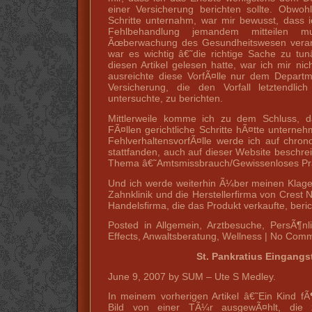
einer Versicherung berichten sollte. Obwohl
Schritte unternahm, war mir bewusst, dass 
Fehlbehandlung jemandem mitteilen m
Ãœberwachung des Gesundheitswesen verantw
war es wichtig â€˜die richtige Sache zu t
diesen Artikel gelesen hatte, war ich mir ni
ausreichte diese VorfÃ¤lle nur dem Departm
Versicherung, die den Vorfall letztendlich
untersuchte, zu berichten.
Mittlerweile komme ich zu dem Schluss, d
FÃ¤llen gerichtliche Schritte hÃ¤tte unterneh
FehlverhaltensvorfÃ¤lle werde ich auf chron
stattfanden, auch auf dieser Website beschr
Thema â€˜Amtsmissbrauch/Gewissenloses Pr
Und ich werde weiterhin Ã¼ber meinen Klag
Zahnklinik und die Herstellerfirma von Crest N
Handelsfirma, die das Produkt verkaufte, beri
Posted in Allgemein, Arztbesuche, PersÃ¶nl
Effects, Anwaltsberatung, Wellness | No Com
St. Pankratius Eingang
June 9, 2007 by SUM – Ute S Medley.
In meinem vorherigen Artikel â€˜Ein Kind f
Bild von einer TÃ¼r ausgewÃ¤hlt, die zu