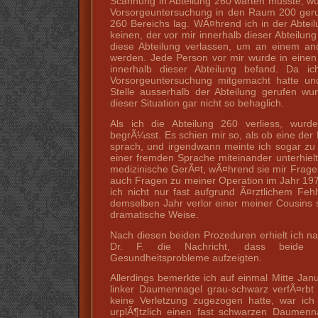
Scannung in Abteilung 260 warten musste, wur
Vorsorgeuntersuchung in den Raum 200 geru
260 Bereichs lag. WÃ¤hrend ich in der Abteil
keinen, der vor mir innerhalb dieser Abteilu
diese Abteilung verlassen, um an einem an
werden. Jede Person vor mir wurde in einen
innerhalb dieser Abteilung befand. Da i
Vorsorgeuntersuchung mitgemacht hatte u
Stelle ausserhalb der Abteilung gerufen wu
dieser Situation gar nicht so behaglich.
Als ich die Abteilung 260 verliess, wur
begrÃ¼sst. Es schien mir so, als ob eine der
sprach, und irgendwann meinte ich sogar zu 
einer fremden Sprache miteinander unterhiel
medizinische GerÃ¤t, wÃ¤hrend sie mir Fragen s
auch Fragen zu meiner Operation im Jahr 19
ich nicht nur fast aufgrund Ã¤rztlichem Fehl
demselben Jahr verlor einer meiner Cousins 
dramatische Weise.
Nach diesen beiden Prozeduren erhielt ich 
Dr. F. die Nachricht, dass beide U
Gesundheitsprobleme aufzeigten.
Allerdings bemerkte ich auf einmal Mitte Jan
linker Daumennagel grau-schwarz verfÃ¤rbt 
keine Verletzung zugezogen hatte, war ich 
urplÃ¶tzlich einen fast schwarzen Daumenn