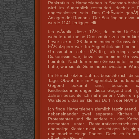
Pankratius in Hamersleben in Sachsen-Anhalt
wird im Augenblick restauriert, doch die 
abgeschlossen sein. Das GebÃ¤ude gehÃ¶r
Anlagen der Romanik. Der Bau fing so etwa u
wurde 1141 fertiggestellt.
Ich wÃ¤hlte diese TÃ¼r, da mein Ur-Gros
wohnte und meine Grossmuter zu einem kirc
bevor sie mit 36 Jahren meinen Grossvater 
FÃ¼nfzigern war. Im Augenblick sind meine 
Grossmutter sehr dÃ¼rftig, allerdings we
Diakonissin war, bevor sie meinen Gross
heiratete. Nachdem meine Grossmutter meine
hatte, war sie als Gemeindeschwester in Wars
Im Herbst letzten Jahres besuchte ich die
Tage. Obwohl mir im Augenblick keine leben
Gegend bekannt sind, besuche ic
Kindheitserinnerungen diese Gegend sehr g
Jahren besuchte ich mit meinem Vater ein p
Warsleben, das ein kleines Dorf in der NÃ¤he
Ich finde Hamersleben ziemlich faszinierend. 
nebeneinander zwei separate Kirchen.
Protestanten und die andere zu den Kathol
momentan unter Restaurationsverschlus
ehemalige Kloster nicht besichtigen. Ich g
und machte einige Photos. Doch ich freue
nÃ¤chsten Besuch.