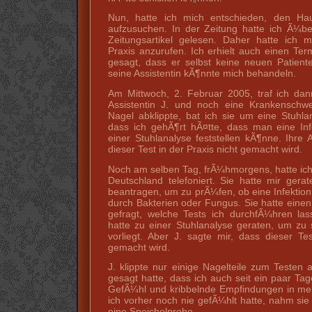
Nun, hatte ich mich entschieden, den Haut
aufzusuchen. In der Zeitung hatte ich Ã¼be
Zeitungsartikel gelesen. Daher hatte ich m
Praxis anzurufen. Ich erhielt auch einen Ter
gesagt, dass er selbst keine neuen Patien
seine Assistentin kÃ¶nnte mich behandeln.
Am Mittwoch, 2. Februar 2005, traf ich dan
Assistentin J. und noch eine Krankenschwe
Nagel abklippte, bat ich sie um eine Stuhlan
dass ich gehÃ¶rt hÃ¤tte, dass man eine Inf
einer Stuhlanalyse feststellen kÃ¶nne. Ihre 
dieser Test in der Praxis nicht gemacht wird.
Noch am selben Tag, frÃ¼hmorgens, hatte ich
Deutschland telefoniert. Sie hatte mir gera
beantragen, um zu prÃ¼fen, ob eine Infektion 
durch Bakterien oder Fungus. Sie hatte einen
gefragt, welche Tests ich durchfÃ¼hren las
hatte zu einer Stuhlanalyse geraten, um zu 
vorliegt. Aber J. sagte mir, dass dieser Tes
gemacht wird.
J. klippte nur einige Nagelteile zum Testen
gesagt hatte, dass ich auch seit ein paar T
GefÃ¼hl und kribbelnde Empfindungen in me
ich vorher noch nie gefÃ¼hlt hatte, nahm sie
eine Speichelprobe.