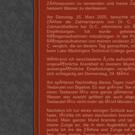
ZÃ¤hneputzen zu verwenden und meine Za
heissem Wasser zu sterilisieren.
Am Dienstag, 15. Marz 2005, besuchte ic
ZÃ¤hne die Zahnarztpraxis von Dr. C. 
Zahnarzthelferin bei Dr.C. informierte ich
Empfindungen. Ich wurde gebet
RÃ¶ntgenaufnahmen mitzubringen. In der Pr
RÃ¶ntgenaufnahmen von meinen vorderen ZÃ
C. verglich, die an diesem Tag gemachten, mi
beim Lake Washington Technical College gem
WÃ¤hrend ich verschiedene Ã„rzte aufsuchte,
ungewÃ¶hnliche Krankheit in meinem Mund, 
aussergwÃ¶hnliche Empfindungen verspÃ¼r
sich schlagartig am Donnerstag, 24. MÃ¤rz.
Am spÃ¤teren Nachmittag dieses Tages macht
Teebeutel von Bigelow. Es war grÃ¼ner Tee m
einen Teebeutel fÃ¼r eine ganze glÃ¤serne
Wasser war sowohl gefiltert als auch abge
Teebeutel fÃ¼r nicht mehr als fÃ¼nf Minuten 
Nachdem ich nur einen einzigen Schluck au
hatte, fÃ¼hlte ich einen stechenden brenn
Mund. Mein ganzer Mund brannte und tat w
meine Zunge an, die in dem Augenblick gan
putzte ich mir die ZÃ¤hne und Zunge mit ei
fest, dass meine Zunge sowohl vorne als a