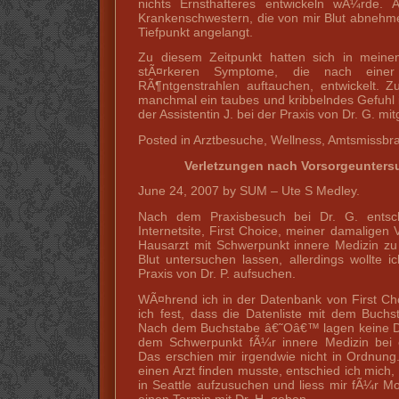
nichts Ernsthafteres entwickeln wÃ¼rde. 
Krankenschwestern, die von mir Blut abnehm
Tiefpunkt angelangt.
Zu diesem Zeitpunkt hatten sich in mein
stÃ¤rkeren Symptome, die nach einer
RÃ¶ntgenstrahlen auftauchen, entwickelt. Z
manchmal ein taubes und kribbelndes Gefuhl
der Assistentin J. bei der Praxis von Dr. G. mitg
Posted in Arztbesuche, Wellness, Amtsmissb
Verletzungen nach Vorsorgeuntersu
June 24, 2007 by SUM – Ute S Medley.
Nach dem Praxisbesuch bei Dr. G. entsch
Internetsite, First Choice, meiner damaligen
Hausarzt mit Schwerpunkt innere Medizin zu
Blut untersuchen lassen, allerdings wollte i
Praxis von Dr. P. aufsuchen.
WÃ¤hrend ich in der Datenbank von First Choi
ich fest, dass die Datenliste mit dem Buc
Nach dem Buchstabe â€˜Oâ€™ lagen keine Da
dem Schwerpunkt fÃ¼r innere Medizin bei ei
Das erschien mir irgendwie nicht in Ordnung.
einen Arzt finden musste, entschied ich mich,
in Seattle aufzusuchen und liess mir fÃ¼r M
einen Termin mit Dr. H. geben.