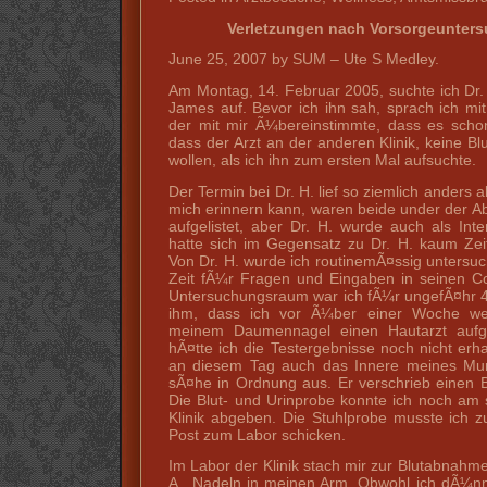
Verletzungen nach Vorsorgeunters
June 25, 2007 by SUM – Ute S Medley.
Am Montag, 14. Februar 2005, suchte ich Dr. 
James auf. Bevor ich ihn sah, sprach ich mit
der mit mir Ã¼bereinstimmte, dass es scho
dass der Arzt an der anderen Klinik, keine B
wollen, als ich ihn zum ersten Mal aufsuchte.
Der Termin bei Dr. H. lief so ziemlich anders ab
mich erinnern kann, waren beide under der A
aufgelistet, aber Dr. H. wurde auch als Inte
hatte sich im Gegensatz zu Dr. H. kaum Ze
Von Dr. H. wurde ich routinemÃ¤ssig untersuc
Zeit fÃ¼r Fragen und Eingaben in seinen C
Untersuchungsraum war ich fÃ¼r ungefÃ¤hr 4
ihm, dass ich vor Ã¼ber einer Woche we
meinem Daumennagel einen Hautarzt aufges
hÃ¤tte ich die Testergebnisse noch nicht erha
an diesem Tag auch das Innere meines Mu
sÃ¤he in Ordnung aus. Er verschrieb einen Bl
Die Blut- und Urinprobe konnte ich noch am
Klinik abgeben. Die Stuhlprobe musste ich
Post zum Labor schicken.
Im Labor der Klinik stach mir zur Blutabnahm
A., Nadeln in meinen Arm. Obwohl ich dÃ¼nn