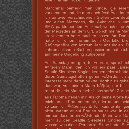
Manchmal bemerkt man Dinge, die einem
vorkommen und die man auch festhÃ¤lt. Inne
ich an zwei verschiedenen Stellen zwei de
und einen Merzedes, die Ã¤hnliche Numme
BMW parkte bei dem Antikmall, wo ich eine Vi
der Merzedes an dem Ort, wo ich meine Mam
im November hatte machen lassen. Am Donne
hatte ich einen Termin beim Overlake Br
RÃ¶ntgenfilm von letztem Jahr abzuholen. D
Jahren seltsame Sachen passierten, hatte ich
auf meine Umgebung aufgepasst.
Am Samstag morgen, 5. Februar, sprach ic
Ã¤lteren Mann, den ich vor ein paar Jahre
Seattle Sleepless Singles kennengelernt hatte.
deren Samstagstreffen gehen wÃ¼rde. Ich s
Interesse mehr daran hÃ¤tte, dorthin zu gehen,
dort war, von einem Mann hÃ¶rte, der bei m
rennt dir kein Mann mehr hinterherâ€. Zur s
aus Tacoma neben mir. Als ich seine Worte hÃ
mich, an die Frau neben mir, oder an uns beide
so ziemlich Ã¼berrascht. Ich kannte ihn ga
nicht, warum er auf Frauen sauer war. In d
mir nur, dass er ein wÃ¼tender Mann war. Dan
mehr zu den Seattle Sleepless Singles zu 
wusste, was diese Person im Sinne hatte. SpÃ