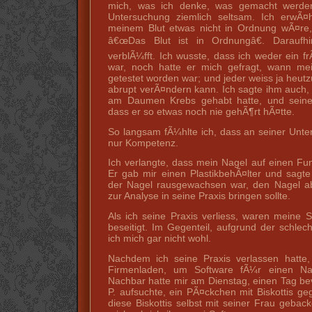
mich, was ich denke, was gemacht werden 
Untersuchung ziemlich seltsam. Ich erwÃ¤hn
meinem Blut etwas nicht in Ordnung wÃ¤re,
â€œDas Blut ist in Ordnungâ€. Darauf
verblÃ¼fft. Ich wusste, dass ich weder ein f
war, noch hatte er mich gefragt, wann mei
getestet worden war; und jeder weiss ja heutz
abrupt verÃ¤ndern kann. Ich sagte ihm auch,
am Daumen Krebs gehabt hatte, und seine 
dass er so etwas noch nie gehÃ¶rt hÃ¤tte.
So langsam fÃ¼hlte ich, dass an seiner Unte
nur Kompetenz.
Ich verlangte, dass mein Nagel auf einen Fun
Er gab mir einen PlastikbehÃ¤lter und sagt
der Nagel rausgewachsen war, den Nagel ab
zur Analyse in seine Praxis bringen sollte.
Als ich seine Praxis verliess, waren meine
beseitigt. Im Gegenteil, aufgrund der schle
ich mich gar nicht wohl.
Nachdem ich seine Praxis verlassen hatte,
Firmenladen, um Software fÃ¼r einen Na
Nachbar hatte mir am Dienstag, einen Tag bev
P. aufsuchte, ein PÃ¤ckchen mit Biskottis ge
diese Biskottis selbst mit seiner Frau gebac