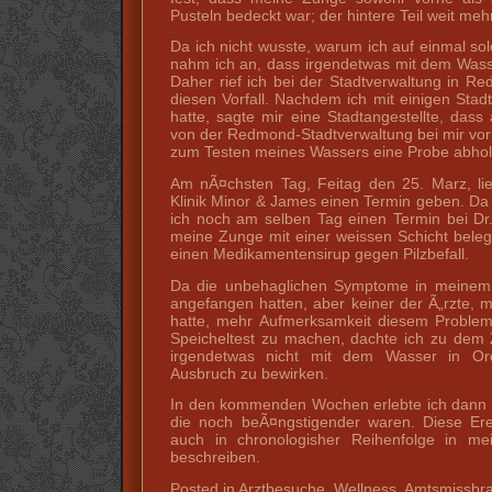
Pusteln bedeckt war; der hintere Teil weit meh
Da ich nicht wusste, warum ich auf einmal so
nahm ich an, dass irgendetwas mit dem Wass
Daher rief ich bei der Stadtverwaltung in R
diesen Vorfall. Nachdem ich mit einigen Stad
hatte, sagte mir eine Stadtangestellte, da
von der Redmond-Stadtverwaltung bei mir v
zum Testen meines Wassers eine Probe abho
Am nÃ¤chsten Tag, Feitag den 25. Marz, lie
Klinik Minor & James einen Termin geben. Da es
ich noch am selben Tag einen Termin bei Dr.
meine Zunge mit einer weissen Schicht beleg
einen Medikamentensirup gegen Pilzbefall.
Da die unbehaglichen Symptome in meinem
angefangen hatten, aber keiner der Ã„rzte, 
hatte, mehr Aufmerksamkeit diesem Problem
Speicheltest zu machen, dachte ich zu dem Ze
irgendetwas nicht mit dem Wasser in O
Ausbruch zu bewirken.
In den kommenden Wochen erlebte ich dann
die noch beÃ¤ngstigender waren. Diese Ere
auch in chronologisher Reihenfolge in mei
beschreiben.
Posted in Arztbesuche, Wellness, Amtsmissb