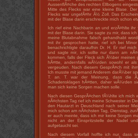
AussenflÃ¤che des rechten Ellbogens eingest
Mitte des Flecks war eine kleine Blase. De
Flecks war ungefÃ¤hr Â½ Zoll. Das Erschein
mit der Blase darin erschreckte mich schon et
Ich rief eine Nachbarin an und erzÃ¤hlte ih
mit der Blase darin. Sie sagte zu mir, dass ich 
meine Blutabnahme falsch gehandhabt wor
mit ihr gesprochen hatte, rief ich bei Mi
benachrichtigte daraufhin Dr. H. Er rief mi
und sagte mir, ich sollte nur dann am nÃ¤c
kommen, falls der Fleck sich Ã¼ber meinen 
hÃ¤tte, andernfalls wÃ¼rden sowohl er als
vergeuden. Nach diesem GesprÃ¤ch mit ihm, 
Ich musste mit jemand Anderem darÃ¼ber spre
T. an. T. war der Meinung, dass die Ã„r
Schadensklagen hÃ¤tten, daher wÃ¼rden si
man sich keine Sorgen machen solle.
Nach diesen GesprÃ¤chen fÃ¼hlte ich mich w
nÃ¤chsten Tag rief ich meine Schwester in De
den Hautarzt in Deuschland nach seiner Mei
mich schon am nÃ¤chsten Tag, Dienstag, zur
er auch meinte, dass ich mir keine Sorgen ma
nicht an der Einspritzstelle der Nadel und 
aufgetaucht sei.
Nach diesem Vorfall hoffte ich nur, dass s