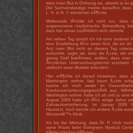
dass mein Blut in Ordnung sei, obwohl er es ga
Der Sachverstandige meinte daraufhin, dass
L. H. in N. Y. einreichen kÃ¶nnte.
Mittlerweile fÃ¼hlte ich nicht nur, dass 
angemessene medizinische Behandlung bek
dass hier etwas zusÃ¤tzlich nicht stimmte.
Am selben Tag sprach ich mit einer anderen 
eine Empfehlung fÃ¼r einen Arzt. Als ich ihr
Arzt mein Blut nicht an diesem Tag untersu
aufsuchte, sagte sie, dass die Ã„rzte, die v
genug Geld bekÃ¤men, wollten, dass man 
Ã¤rztlichen Untersuchungstermin erscheint
vielleicht einen Bluttest anfordern.
Hier mÃ¶chte ich darauf hinweisen, dass i
Washington wohne, fast kaum Ã„rzte aufges
kannte ich mich weder im Gesundheit
KrankenversicherungsgeschÃ¤ft aus. WÃ¤h
Washington wohne, hatte ich ab und zu eine 
August 2004 hatte ich fÃ¼r einige Jahre w
Zahnarztversicherung. Im Januar 2005 
Hausarzt, noch kannte ich andere Ã„rzte auss
Womenâ€™s Klinik.
Ich bin der Meinung, dass Dr. P. mich noch
seine Praxis beim Evergreen Medical Cente
hÃ¤tte schicken kÃ¶nnen.