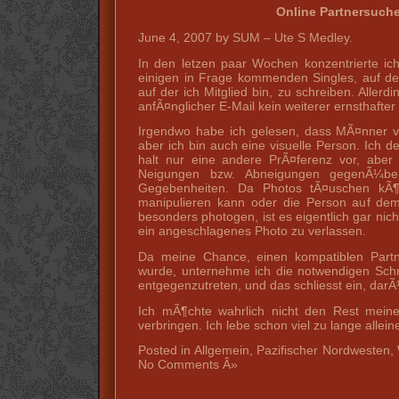
Online Partnersuch
June 4, 2007 by SUM – Ute S Medley.
In den letzen paar Wochen konzentrierte ic
einigen in Frage kommenden Singles, auf der
auf der ich Mitglied bin, zu schreiben. Allerd
anfÃ¤nglicher E-Mail kein weiterer ernsthafte
Irgendwo habe ich gelesen, dass MÃ¤nner vi
aber ich bin auch eine visuelle Person. Ich de
halt nur eine andere PrÃ¤ferenz vor, aber
Neigungen bzw. Abneigungen gegenÃ¼ber
Gegebenheiten. Da Photos tÃ¤uschen kÃ¶
manipulieren kann oder die Person auf dem F
besonders photogen, ist es eigentlich gar nich
ein angeschlagenes Photo zu verlassen.
Da meine Chance, einen kompatiblen Partne
wurde, unternehme ich die notwendigen Schr
entgegenzutreten, und das schliesst ein, dar
Ich mÃ¶chte wahrlich nicht den Rest mein
verbringen. Ich lebe schon viel zu lange allein
Posted in Allgemein, Pazifischer Nordwesten,
No Comments Â»