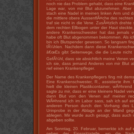
noch nie das Problem gehabt, dass eine Krank
Lage war, von mir Blut abzunehmen. Aber 
stach eine Nadel in meinen linken Arm und 
die mittlere obere AussenflÃ¤che des rechten
traf sie nicht in die Vene. ZusÃ¤tzlich drehte 
dem rechten Ellbogen unter der Haut steckte,
andere Krankenschwester hat das jemals v
habe oft Blut abgenommen bekommen. Als ich
bin ich Blutspender gewesen. So langsam fin
fÃ¼hlen. Nachdem dann diese Krankenschwes
â€œEs gibt Seitenwege, die die Leute nicht 
GefÃ¼hl, dass sie absichtlich meine Venen ve
ich sie, dass jemand Anderes von mir Blut 
rief einen Krankenpfleger.
Der Name des Krankenpflegers fing mit dems
Eine Krankenschwester, R., assistierte ihm
hielt die kleinen Plastikcontainer, wÃ¤hren
sagte zu mir, dass er eine kleinere Nadel ve
dann Blut von den Venen auf meiner re
WÃ¤hrend ich im Labor sass, sah ich auf ei
anderen Person durch den Vorhang des La
Urinprobe in der Ablage an der Wand geg
ablegen. Mir wurde auch gesagt, dass auch 
abgeben sollte.
Am Sonntag, 20. Februar, bemerkte ich auf 
neben der Einspritzstelle, wo die Na