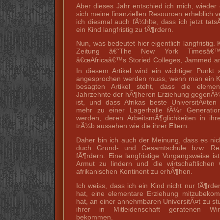
Aber dieses Jahr entschied ich mich, wieder 
sich meine finanziellen Resourcen erheblich v
ich diesmal auch fÃ¼hlte, dass ich jetzt tats
ein Kind langfristig zu fÃ¶rdern.
Nun, was bedeutet hier eigentlich langfristig.
Zeitung â€˜The New York Timesâ€™ 
â€œAfricaâ€™s Storied Colleges, Jammed an
In diesem Artikel wird ein wichtiger Punkt
angesprochen werden muss, wenn man ein Kin
besagten Artikel steht, dass die eleme
Jahrzehnte der hÃ¶heren Erziehung gegenÃ¼
ist, und dass Afrikas beste UniversitÃ¤t
mehr zu einer Lagerhalle fÃ¼r Generatio
werden, deren ArbeitsmÃ¶glichkeiten in ihr
trÃ¼b aussehen wie die ihrer Eltern.
Daher bin ich auch der Meinung, dass es nich
duch Grund- und Gesamtschule bzw. Rea
fÃ¶rdern. Eine langfristige Vorgangsweise is
Armut zu lindern und die wirtschaftlichen
afrikanischen Kontinent zu erhÃ¶hen.
Ich weiss, dass ich ein Kind nicht nur fÃ¶r
hat, eine elementare Erziehung mitzubeko
hat, an einer annehmbaren UniversitÃ¤t zu st
ihrer in Mitleidenschaft geratenen Wirt
bekommen.