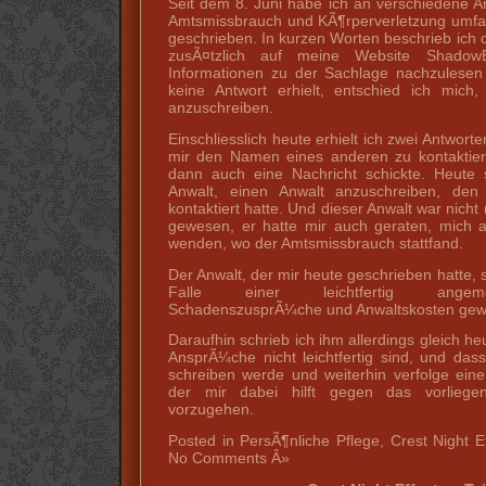
Seit dem 8. Juni habe ich an verschiedene A
Amtsmissbrauch und KÃ¶rperverletzung umfas
geschrieben. In kurzen Worten beschrieb ich 
zusÃ¤tzlich auf meine Website ShadowB
Informationen zu der Sachlage nachzulesen 
keine Antwort erhielt, entschied ich mich
anzuschreiben.
Einschliesslich heute erhielt ich zwei Antwort
mir den Namen eines anderen zu kontaktier
dann auch eine Nachricht schickte. Heute 
Anwalt, einen Anwalt anzuschreiben, de
kontaktiert hatte. Und dieser Anwalt war nicht
gewesen, er hatte mir auch geraten, mich 
wenden, wo der Amtsmissbrauch stattfand.
Der Anwalt, der mir heute geschrieben hatte, 
Falle einer leichtfertig angeme
SchadenszusprÃ¼che und Anwaltskosten gew
Daraufhin schrieb ich ihm allerdings gleich 
AnsprÃ¼che nicht leichtfertig sind, und das
schreiben werde und weiterhin verfolge ei
der mir dabei hilft gegen das vorliegen
vorzugehen.
Posted in PersÃ¶nliche Pflege, Crest Night E
No Comments Â»