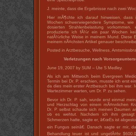
J. meinte, dass die Ergebnisse nach zwei Wo
Hier mÃ¶chte ich darauf hinweisen, dass
Wochen schwerwiegendere Symptome, wie s
dosierten Strahlenbelastung vorkommen, e
produzierte ich fÃ¼r ein paar Wochen ke
natÃ¼rliche Weise in meinem Mund. Diese E
meinem nÃ¤chsten Artikel genauer beschreib
Posted in Arztbesuche, Wellness, Amtsmissb
Verletzungen nach Vorsorgeuntersu
June 19, 2007 by SUM – Ute S Medley.
Als ich am Mittwoch beim Evergreen Medi
Termin bei Dr. P. erschien, musste ich erst e
da dies mein erster Arztbesuch bei ihm war. 
Wartezimmer warten, um Dr. P. zu sehen.
Bevor ich Dr. P. sah, wurde erst einmal mei
und Herzschlag von einem mÃ¤nnlichen Kr
Dr. P. selbst schaute sich meinen Daumen an
ob es wehtut. Nachdem ich ihm gesagt 
Schmerzen hatte, sagte er, â€œEs ist abges
ein Fungus seinâ€. Danach sagte er mir, 
Behandlung teuer ist und ungefÃ¤hr $600.0