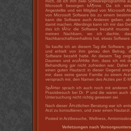
mich, ob ich ihm zwei Softwareprogramme a
Microsoft besorgen kÃ¶nne. Da ich eine
Angestellte und ein Mitglied von Microsoft Al
von Microsoft Software bis zu einem bestimm
kann die Software auch Anderen geben, aber
damit machen. Allerdings kann ich mir das G
das ich fÃ¼r die Software bezahlt musste.
meinen Nachbarn, wo ich dachte, da
Nachbarschaftsverhaltnis hat, etwas Software.
So kaufte ich an diesem Tag die Software, 
und erhielt von ihm genau den Betrag, d
Software bezahlt hatte. An diesem Tag zei
Daumen und erzÃ¤hlte ihm, dass ich mit de
Behandlung gar nicht zufrieden war. Daher f
einen guten Hautarzt in dieser Gegend emp
mir, dass seine ganze Familie zu einem Arzt
versprach mir, den Namen des Arztes per E-Ma
SpÃ¤ter sprach ich auch noch mit anderen
Praxisbesuch bei Dr. P und die waren auch 
Untersuchung nicht richtig gewesen sei.
Nach dieser Ã¤rztlichen Beratung war ich ent
Arzt zu konsultieren, und zwar einen Hautarzt.
Posted in Arztbesuche, Wellness, Amtsmissb
Verletzungen nach Vorsorgeunters