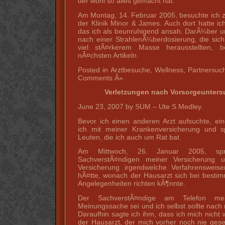
der wohl so alles gemacht hat.
Am Montag, 14. Februar 2005, besuchte ich z
der Klinik Minor & James. Auch dort hatte ic
das ich als beunruhigend ansah. DarÃ¼ber 
nach einer StrahlenÃ¼berdosierung, die sich
viel stÃ¤rkerem Masse herausstellten, b
nÃ¤chsten Artikeln.
Posted in Arztbesuche, Wellness, Partnersu
Comments Â»
Verletzungen nach Vorsorgeuntersuc
June 23, 2007 by SUM – Ute S Medley.
Bevor ich einen anderen Arzt aufsuchte, eine
ich mit meiner Krankenversicherung und s
Leuten, die ich auch um Rat bat.
Am Mittwoch, 26. Januar 2005, sp
SachverstÃ¤ndigen meiner Versicherung u
Versicherung irgendwelche Verfahrensweis
hÃ¤tte, wonach der Hausarzt sich bei besti
Angelegenheiten richten kÃ¶nnte.
Der SachverstÃ¤ndige am Telefon me
Meinungssache sei und ich selbst sollte na
Daraufhin sagte ich ihm, dass ich mich nicht 
der Hausarzt, der mich vorher noch nie gese