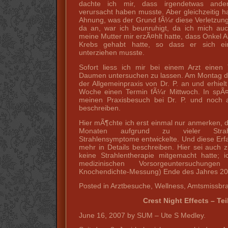
dachte ich mir, dass irgendetwas ande
verursacht haben musste. Aber gleichzeitig ha
Ahnung, was der Grund fÃ¼r diese Verletzun
da an, war ich beunruhigt, da ich mich auc
meine Mutter mir erzÃ¤hlt hatte, dass Onkel
Krebs gehabt hatte, so dass er sich ein
unterziehen musste.
Sofort liess ich mir bei einem Arzt eine
Daumen untersuchen zu lassen. Am Montag den
der Allgemeinpraxis von Dr. P. an und erhiel
Woche einen Termin fÃ¼r Mittwoch. In spÃ¤t
meinen Praxisbesuch bei Dr. P. und noch 
beschreiben.
Hier mÃ¶chte ich erst einmal nur anmerken, d
Monaten aufgrund zu vieler Strahl
Strahlensymptome entwickelte. Und diese Er
mehr in Details beschreiben. Hier sei auch 
keine Strahlentherapie mitgemacht hatte; 
medizinischen Vorsorgeuntersuchung
Knochendichte-Messung) Ende des Jahres 20
Posted in Arztbesuche, Wellness, Amtsmissb
Crest Night Effects – Teil
June 16, 2007 by SUM – Ute S Medley.