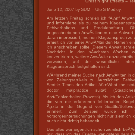
Crest Night Effects – Tei
June 12, 2007 by SUM – Ute S Medley.
Am letzten Freitag schrieb ich fÃ¼nf AnwÃ¤
und informierte sie zu meinem Klageanspru
Fehlverhaltens und Produkthaftung. 
angeschriebenen AnwÃ¤ltinnen eine Antwort er
daran interessiert, meinen Klageanspruch zu 
erhielt ich von einer AnwÃ¤ltin den Namen ei
ich anschreiben sollte. Diesem Anwalt schri
Nachricht. In den nÃ¤chsten Wochen w
konzentrieren, weitere AnwÃ¤lte anzuschreib
verweisen, auf der wesentliche Info
Klageanspruch festgehalten sind.
WÃ¤hrend meiner Suche nach AnwÃ¤lten in d
von Zeitungsartikeln zu Ã¤rztlichem Fehlve
Seattle Times den Artikel â€œWhat the sta
doctor, malpractice suitâ€ (Staatlic
Arzt/Fehlverhalten-Prozess). Als ich den Artik
die von mir erfahrenen fehlerhaften Bege
Ã„rzte in der Gegend von Seattle/Bellevue
erinnert. Zum Beispiel wurde ich 
Vorsorgeuntersuchungen nicht nur ziemlich 
auch nicht richtig behandelt.
Das alles war eigentlich schon ziemlich beÃ¤
mir, dass ich das Erlebte wenigstens dem D